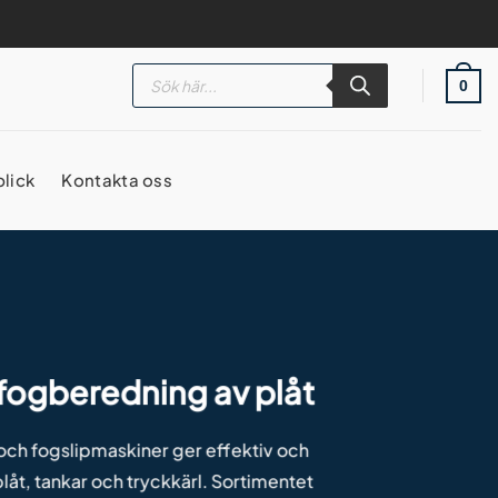
Products
search
0
blick
Kontakta oss
 fogberedning av plåt
och fogslipmaskiner ger effektiv och
låt, tankar och tryckkärl. Sortimentet