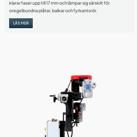
klarar faser upp till 17 mm och lämpar sig särskilt för
oregelbundna plåtar, balkar och fyrkantsrör.
LÄS MER