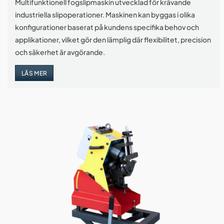
Multifunktionell fogslipmaskin utvecklad för krävande
industriella slipoperationer. Maskinen kan byggas i olika
konfigurationer baserat på kundens specifika behov och
applikationer, vilket gör den lämplig där flexibilitet, precision
och säkerhet är avgörande.
LÄS MER