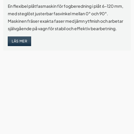
En flexibel plåtfasmaskin för fogberedning i plåt 6–120 mm,
med steglöst justerbar fasvinkel mellan 0° och 90°.
Maskinen fräser exakta faser med jämn ytfinish och arbetar
självgående på vagn för stabil och effektiv bearbetning.
LÄS MER