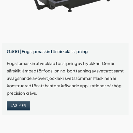
G400 | Fogslipmaskin för cirkulär slipning
Fogslipmaskin utvecklad för slipning av tryckkärl. Den är
särskilt lämpad för fogslipning, borttagning av svetsrot samt
avlägsnande av övertjocklek i svetssömmar. Maskinen är
konstruerad för att hantera krävande applikationer där hög
precision krävs.
LÄS MER