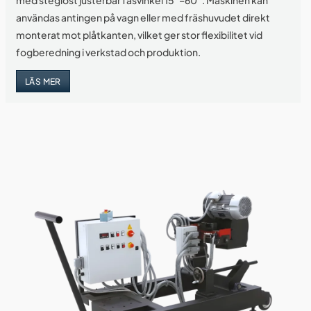
användas antingen på vagn eller med fräshuvudet direkt
monterat mot plåtkanten, vilket ger stor flexibilitet vid
fogberedning i verkstad och produktion.
LÄS MER