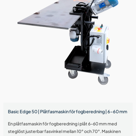
Basic Edge 50 | Plåtfasmaskin för fogberedning | 6–60 mm
En plåtfasmaskin för fogberedning i plåt 6–60 mm med
steglöst justerbar fasvinkel mellan 10° och 70°. Maskinen