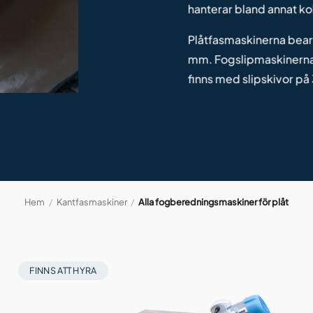
hanterar bland annat kol
Plåtfasmaskinerna bearb
mm. Fogslipmaskinerna
finns med slipskivor 
Hem
/
Kantfasmaskiner
/
Alla fogberedningsmaskiner för plåt
FINNS ATT HYRA