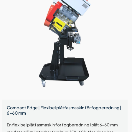
Compact Edge | Flexibel plåtfasmaskin för fogberedning |
6-60 mm
En flexibel plåtfasmaskin för fogberedning i plåt 6–60 mm
med steglöst justerbar fasvinkel 15°–60°. Maskinen kan