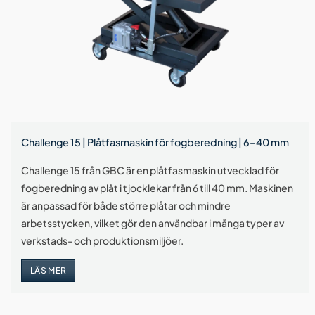
Challenge 15 | Plåtfasmaskin för fogberedning | 6–40 mm
Challenge 15 från GBC är en plåtfasmaskin utvecklad för
fogberedning av plåt i tjocklekar från 6 till 40 mm. Maskinen
är anpassad för både större plåtar och mindre
arbetsstycken, vilket gör den användbar i många typer av
verkstads- och produktionsmiljöer.
LÄS MER