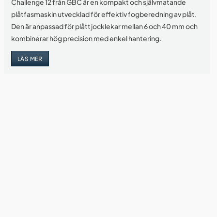
Challenge 12 från GBC är en kompakt och självmatande
plåtfasmaskin utvecklad för effektiv fogberedning av plåt.
Den är anpassad för plåttjocklekar mellan 6 och 40 mm och
kombinerar hög precision med enkel hantering.
LÄS MER