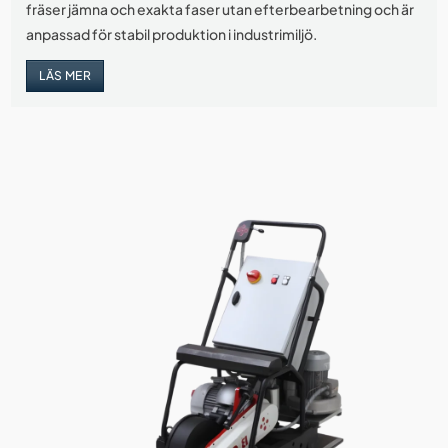
fräser jämna och exakta faser utan efterbearbetning och är
anpassad för stabil produktion i industrimiljö.
LÄS MER