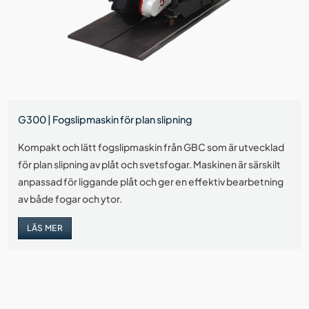
G300 | Fogslipmaskin för plan slipning
Kompakt och lätt fogslipmaskin från GBC som är utvecklad
för plan slipning av plåt och svetsfogar. Maskinen är särskilt
anpassad för liggande plåt och ger en effektiv bearbetning
av både fogar och ytor.
LÄS MER