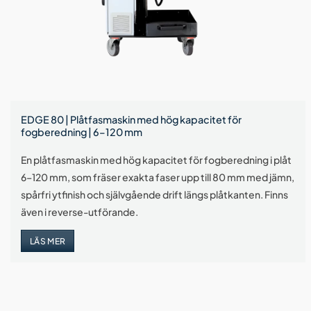
EDGE 80 | Plåtfasmaskin med hög kapacitet för
fogberedning | 6–120 mm
En plåtfasmaskin med hög kapacitet för fogberedning i plåt
6–120 mm, som fräser exakta faser upp till 80 mm med jämn,
spårfri ytfinish och självgående drift längs plåtkanten. Finns
även i reverse-utförande.
LÄS MER