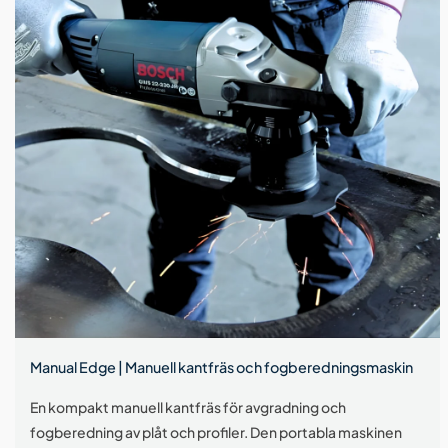
Manual Edge | Manuell kantfräs och fogberedningsmaskin
En kompakt manuell kantfräs för avgradning och
fogberedning av plåt och profiler. Den portabla maskinen