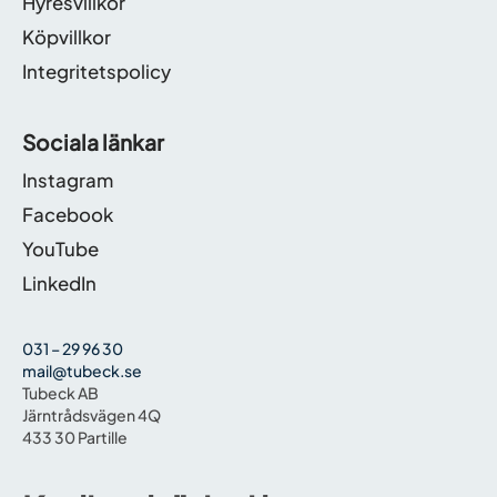
Hyresvillkor
Köpvillkor
Integritetspolicy
Sociala länkar
Instagram
Facebook
YouTube
LinkedIn
031 – 29 96 30
mail@tubeck.se
Tubeck AB
Järntrådsvägen 4Q
433 30 Partille