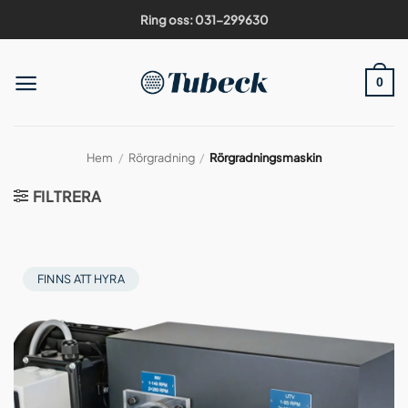
Skip
Ring oss: 031-299630
to
content
0
Hem
/
Rörgradning
/
Rörgradningsmaskin
FILTRERA
FINNS ATT HYRA