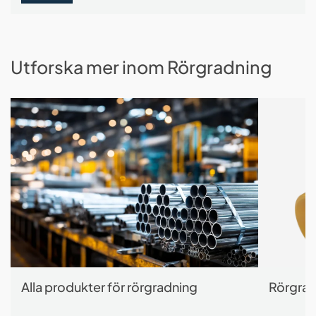
Utforska mer inom Rörgradning
Alla produkter för rörgradning
Rörgrad