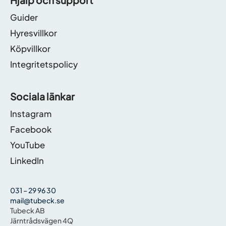
Hjälp och support
Guider
Hyresvillkor
Köpvillkor
Integritetspolicy
Sociala länkar
Instagram
Facebook
YouTube
LinkedIn
031 – 29 96 30
mail@tubeck.se
Tubeck AB
Järntrådsvägen 4Q