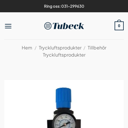
Skip
Ring oss: 031-299630
to
content
0
Hem
/
Tryckluftsprodukter
/
Tillbehör
Tryckluftsprodukter