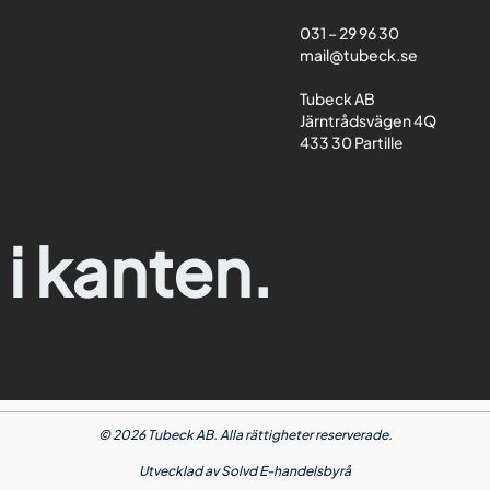
031 – 29 96 30
mail@tubeck.se
Tubeck AB
Järntrådsvägen 4Q
433 30 Partille
 i kanten.
© 2026 Tubeck AB. Alla rättigheter reserverade.
Utvecklad av
Solvd E-handelsbyrå