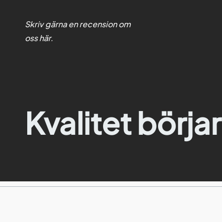
Skriv gärna en recension om
oss
här
.
Kvalitet börjar