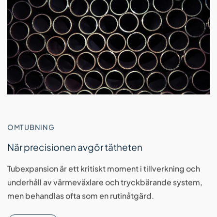
OMTUBNING
När precisionen avgör tätheten
Tubexpansion är ett kritiskt moment i tillverkning och
underhåll av värmeväxlare och tryckbärande system,
men behandlas ofta som en rutinåtgärd.