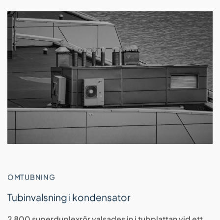
OMTUBNING
Tubinvalsning i kondensator
2 800 superduplexrör valsades in i tubplattan vid ett