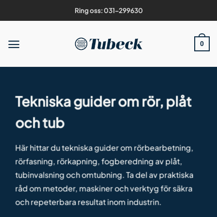
Skip
Ring oss: 031-299630
to
content
0
Tekniska guider om rör, plåt
och tub
Här hittar du tekniska guider om rörbearbetning,
rörfasning, rörkapning, fogberedning av plåt,
tubinvalsning och omtubning. Ta del av praktiska
råd om metoder, maskiner och verktyg för säkra
och repeterbara resultat inom industrin.