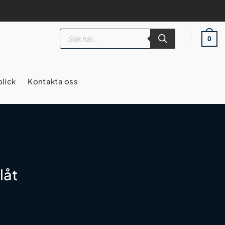
Products
search
0
blick
Kontakta oss
låt