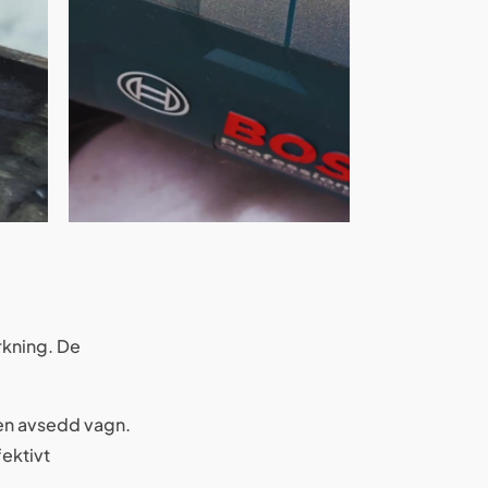
rkning. De
 en avsedd vagn.
fektivt