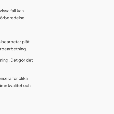
issa fall kan
förberedelse.
 bearbetar plåt
erbearbetning.
tning. Det gör det
sera för olika
jämn kvalitet och