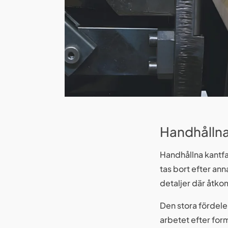
Handhållna
Handhållna kantfa
tas bort efter ann
detaljer där åtko
Den stora fördele
arbetet efter for