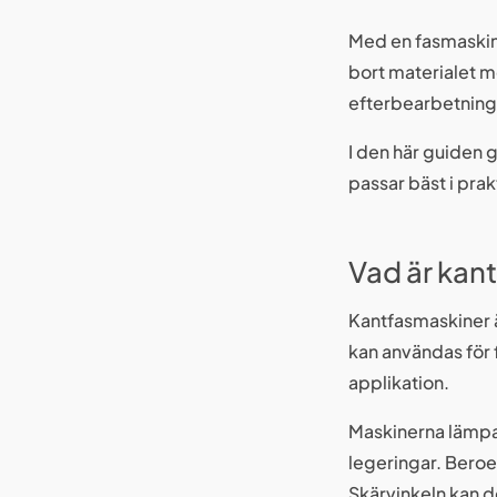
Med en fasmaskin 
bort materialet m
efterbearbetning. 
I den här guiden 
passar bäst i prak
Vad är kan
Kantfasmaskiner 
kan användas för
applikation.
Maskinerna lämpar 
legeringar. Beroe
Skärvinkeln kan d