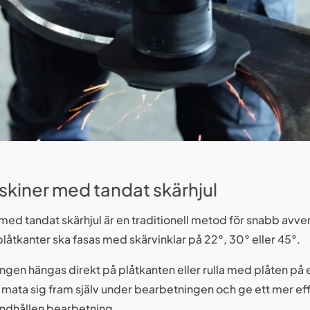
kiner med tandat skärhjul
ed tandat skärhjul är en traditionell metod för snabb avve
plåtkanter ska fasas med skärvinklar på 22°, 30° eller 45°.
ngen hängas direkt på plåtkanten eller rulla med plåten på
n mata sig fram själv under bearbetningen och ge ett mer ef
andhållen bearbetning.