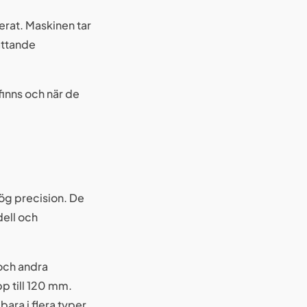
erat. Maskinen tar
attande
finns och när de
ög precision. De
ell och
 och andra
p till 120 mm.
ara i flera typer