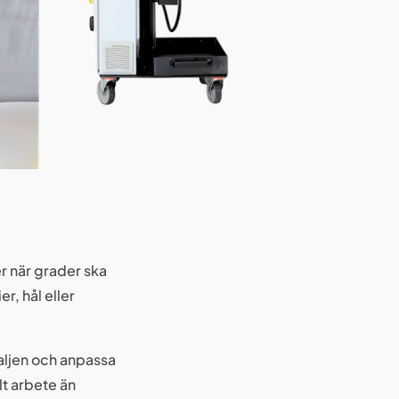
r när grader ska
r, hål eller
taljen och anpassa
t arbete än