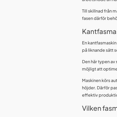
Till skillnad från
fasen därför behö
Kantfasmas
En kantfasmaskin 
på liknande sätt 
Den här typen av 
möjligt att optim
Maskinen körs aut
höjder. Därför pa
effektiv produkti
Vilken fasm