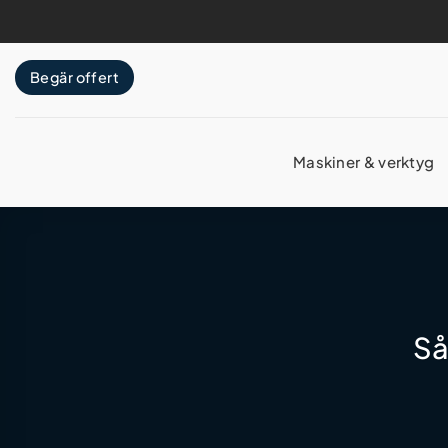
Skip
to
content
Begär offert
Maskiner & verktyg
Så