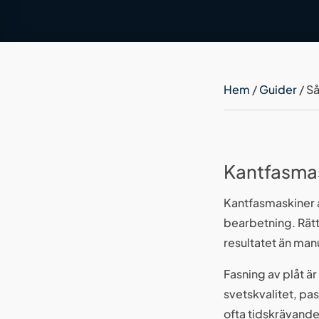
Hem
/
Guider
/
Så
Kantfasmask
Kantfasmaskiner a
bearbetning. Rätt
resultatet än man
Fasning av plåt ä
svetskvalitet, pa
ofta tidskrävand