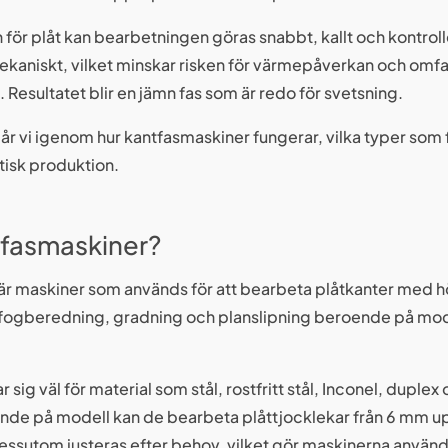
för plåt kan bearbetningen göras snabbt, kallt och kontroll
ekaniskt, vilket minskar risken för värmepåverkan och omf
Resultatet blir en jämn fas som är redo för svetsning.
går vi igenom hur kantfasmaskiner fungerar, vilka typer som 
tisk produktion.
tfasmaskiner?
är maskiner som används för att bearbeta plåtkanter med h
 fogberedning, gradning och planslipning beroende på mod
sig väl för material som stål, rostfritt stål, Inconel, duplex
nde på modell kan de bearbeta plåttjocklekar från 6 mm up
essutom justeras efter behov, vilket gör maskinerna användb