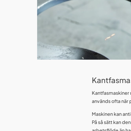
Kantfasmas
Kantfasmaskiner m
används ofta när 
Maskinen kan anti
På så sätt kan de
arbetsflöde än h