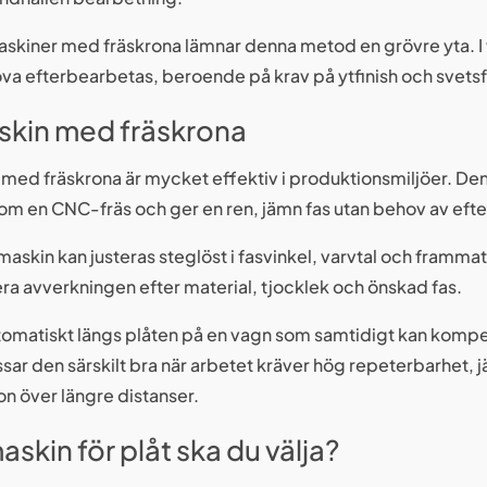
 maskiner med fräskrona lämnar denna metod en grövre yta. I v
va efterbearbetas, beroende på krav på ytfinish och svets
kin med fräskrona
med fräskrona är mycket effektiv i produktionsmiljöer. Den
som en CNC-fräs och ger en ren, jämn fas utan behov av eft
maskin kan justeras steglöst i fasvinkel, varvtal och framma
era avverkningen efter material, tjocklek och önskad fas.
omatiskt längs plåten på en vagn som samtidigt kan kompen
ssar den särskilt bra när arbetet kräver hög repeterbarhet, 
on över längre distanser.
askin för plåt ska du välja?