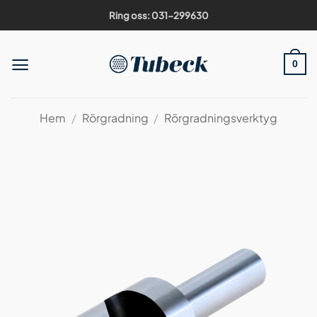
Skip
Ring oss: 031-299630
to
content
0
Hem
/
Rörgradning
/
Rörgradningsverktyg