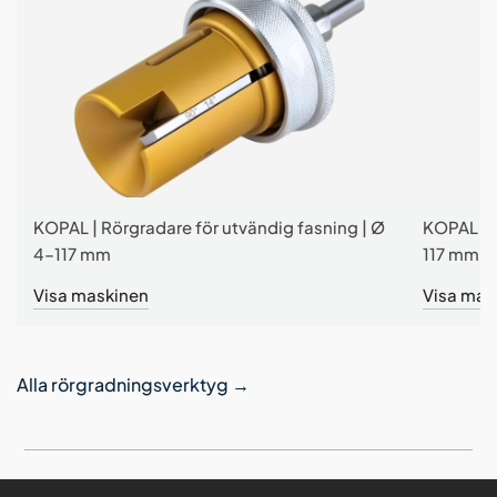
KOPAL | Rörgradare för utvändig fasning | Ø
KOPAL | R
4–117 mm
117 mm
Visa maskinen
Visa mas
Alla rörgradningsverktyg
→