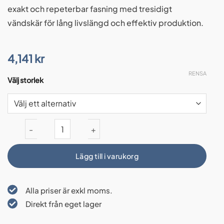
exakt och repeterbar fasning med tresidigt
vändskär för lång livslängd och effektiv produktion.
4,141
kr
RENSA
Välj storlek
Fasverktyg för tråd och stångmaterial med 45° fas mängd
Lägg till i varukorg
Alla priser är exkl moms.
Direkt från eget lager