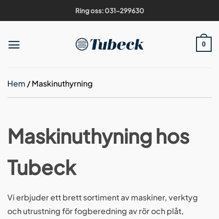
Skip
Ring oss: 031-299630
to
content
0
Hem
/
Maskinuthyrning
Maskinuthyning hos
Tubeck
Vi erbjuder ett brett sortiment av maskiner, verktyg
och utrustning för fogberedning av rör och plåt,