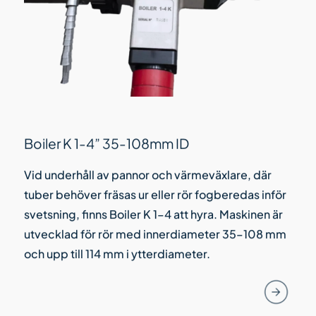
Boiler K 1-4” 35-108mm ID
Vid underhåll av pannor och värmeväxlare, där
tuber behöver fräsas ur eller rör fogberedas inför
svetsning, finns Boiler K 1–4 att hyra. Maskinen är
utvecklad för rör med innerdiameter 35–108 mm
och upp till 114 mm i ytterdiameter.