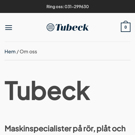
Skip
Ring oss: 031-299630
to
content
0
Hem
/
Om oss
Tubeck
Maskinspecialister på rör, plåt och