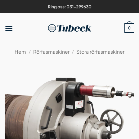
Skip
Ring oss: 031-299630
to
content
0
Hem
/
Rörfasmaskiner
/
Stora rörfasmaskiner