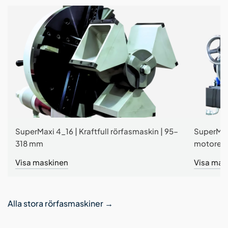
SuperMaxi 4_16 | Kraftfull rörfasmaskin | 95–
SuperMax
318 mm
motoreff
Visa maskinen
Visa mas
Alla stora rörfasmaskiner
→