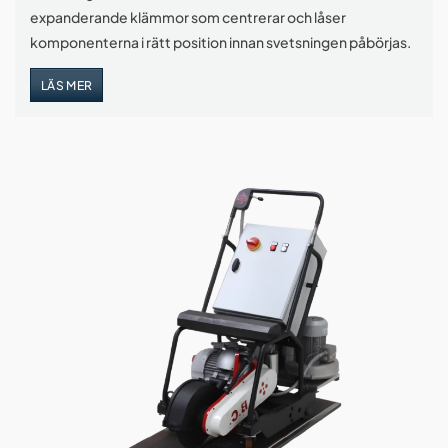
expanderande klämmor som centrerar och låser
komponenterna i rätt position innan svetsningen påbörjas.
LÄS MER