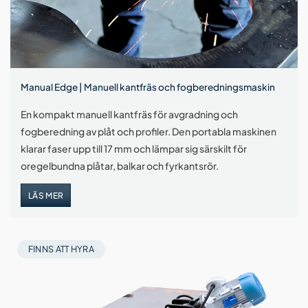
Manual Edge | Manuell kantfräs och fogberedningsmaskin
En kompakt manuell kantfräs för avgradning och
fogberedning av plåt och profiler. Den portabla maskinen
klarar faser upp till 17 mm och lämpar sig särskilt för
oregelbundna plåtar, balkar och fyrkantsrör.
LÄS MER
FINNS ATT HYRA