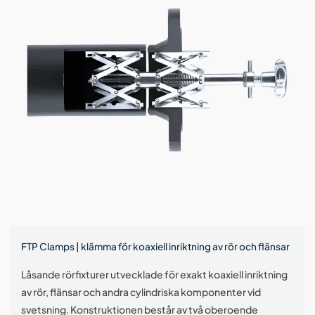
FTP Clamps | klämma för koaxiell inriktning av rör och flänsar
Låsande rörfixturer utvecklade för exakt koaxiell inriktning
av rör, flänsar och andra cylindriska komponenter vid
svetsning. Konstruktionen består av två oberoende