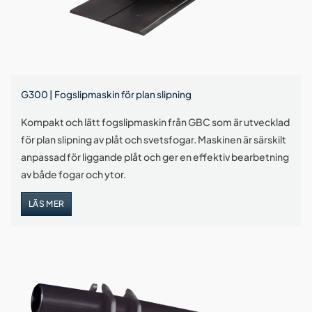
G300 | Fogslipmaskin för plan slipning
Kompakt och lätt fogslipmaskin från GBC som är utvecklad
för plan slipning av plåt och svetsfogar. Maskinen är särskilt
anpassad för liggande plåt och ger en effektiv bearbetning
av både fogar och ytor.
LÄS MER