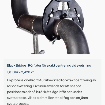
Black Bridge | Rörfixtur för exakt centrering vid svetsning
Prisintervall:
1,810
kr
–
2,420
kr
1,810 kr
till
En professionell rörfixtur utvecklad för exakt centrering av
2,420 kr
rör vid svetsning. Fixturen används för att snabbt
positionera och hålla rör i rätt läge inför och under
svetsarbete, vilket bidrar till en stabil fog och en jämn
svetsprocess.