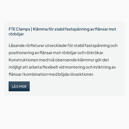
FTE Clamps | Klämma för stabil fastspänning av flänsar mot
rörböjar
Låsande rörfixturer utvecklade för stabil fastspänning och
positionering av flänsar mot rörböjar och rörkrökar.
Konstruktionen med två oberoende klämmor gör det
möjligt att arbeta flexibelt vid montering och inriktning av
flänsar i kombination med böjda rörsektioner.
LÄS MER