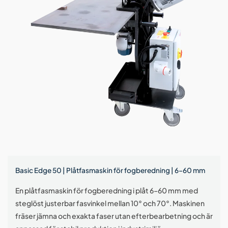
Basic Edge 50 | Plåtfasmaskin för fogberedning | 6–60 mm
En plåtfasmaskin för fogberedning i plåt 6–60 mm med
steglöst justerbar fasvinkel mellan 10° och 70°. Maskinen
fräser jämna och exakta faser utan efterbearbetning och är