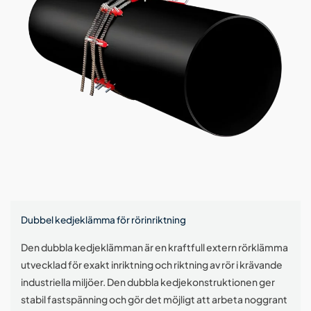
alternativen
kan
väljas
på
produktsidan
Dubbel kedjeklämma för rörinriktning
Den dubbla kedjeklämman är en kraftfull extern rörklämma
utvecklad för exakt inriktning och riktning av rör i krävande
industriella miljöer. Den dubbla kedjekonstruktionen ger
stabil fastspänning och gör det möjligt att arbeta noggrant