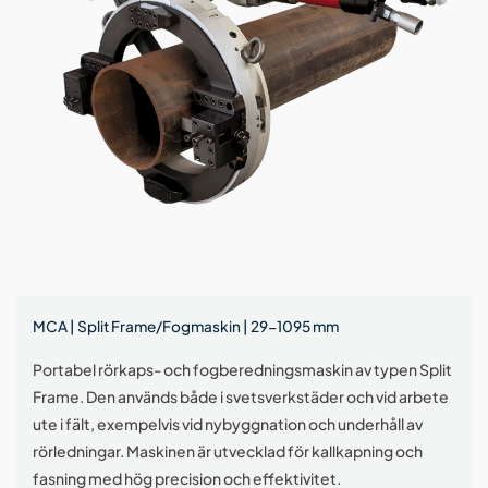
MCA | Split Frame/Fogmaskin | 29-1095 mm
Portabel rörkaps- och fogberedningsmaskin av typen Split
Frame. Den används både i svetsverkstäder och vid arbete
ute i fält, exempelvis vid nybyggnation och underhåll av
rörledningar. Maskinen är utvecklad för kallkapning och
fasning med hög precision och effektivitet.