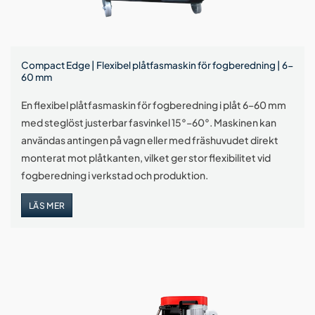
Compact Edge | Flexibel plåtfasmaskin för fogberedning | 6-
60 mm
En flexibel plåtfasmaskin för fogberedning i plåt 6–60 mm
med steglöst justerbar fasvinkel 15°–60°. Maskinen kan
användas antingen på vagn eller med fräshuvudet direkt
monterat mot plåtkanten, vilket ger stor flexibilitet vid
fogberedning i verkstad och produktion.
LÄS MER