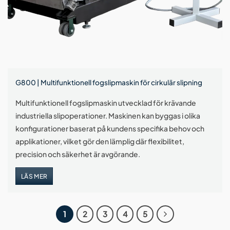
G800 | Multifunktionell fogslipmaskin för cirkulär slipning
Multifunktionell fogslipmaskin utvecklad för krävande
industriella slipoperationer. Maskinen kan byggas i olika
konfigurationer baserat på kundens specifika behov och
applikationer, vilket gör den lämplig där flexibilitet,
precision och säkerhet är avgörande.
LÄS MER
1
2
3
4
5