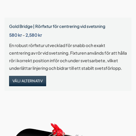
Gold Bridge | Rörfixtur för centrering vid svetsning
Prisintervall:
580
kr
–
2,580
kr
580 kr
till
En robust rörfixtur utvecklad för snabb och exakt
2,580 kr
centrering av rör vid svetsning. Fixturen används för att hålla
rör i korrekt position inför och under svetsarbete, vilket
underlättar linjering och bidrar till ett stabilt svetsförlopp.
VÄLJ ALTERNATIV
Den
här
produkten
har
flera
varianter.
De
olika