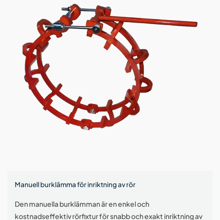
Manuell burklämma för inriktning av rör
Den manuella burklämman är en enkel och
kostnadseffektiv rörfixtur för snabb och exakt inriktning av