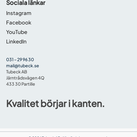
Sociala länkar
Instagram
Facebook
YouTube
LinkedIn
031 – 29 96 30
mail@tubeck.se
Tubeck AB
Järntrådsvägen 4Q
433 30 Partille
Kvalitet börjar i kanten.