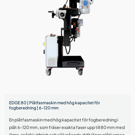
EDGE 80 | Plåtfasmaskin med hög kapacitet för
fogberedning | 6–120 mm
En plåtfasmaskin med hög kapacitet för fogberedning i
plåt 6–120 mm, som fräser exakta faser upp till 80 mm med
jämn, spårfri ytfinish och självgående drift längs plåtkanten.