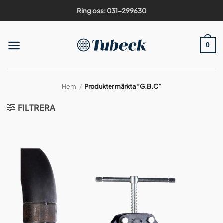
Skip
Ring oss: 031-299630
to
content
0
Hem
/
Produkter märkta ”G.B.C”
FILTRERA