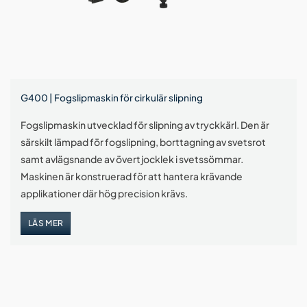
G400 | Fogslipmaskin för cirkulär slipning
Fogslipmaskin utvecklad för slipning av tryckkärl. Den är
särskilt lämpad för fogslipning, borttagning av svetsrot
samt avlägsnande av övertjocklek i svetssömmar.
Maskinen är konstruerad för att hantera krävande
applikationer där hög precision krävs.
LÄS MER