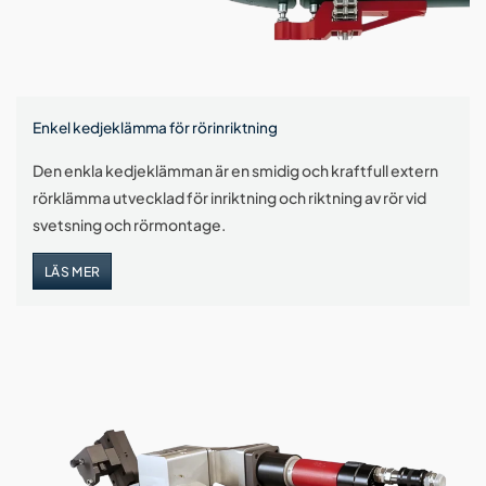
Enkel kedjeklämma för rörinriktning
Den enkla kedjeklämman är en smidig och kraftfull extern
rörklämma utvecklad för inriktning och riktning av rör vid
svetsning och rörmontage.
LÄS MER