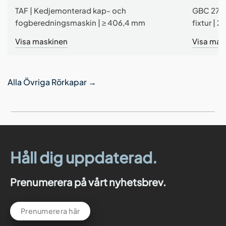
TAF | Kedjemonterad kap- och
GBC 2700
fogberedningsmaskin | ≥ 406,4 mm
fixtur | 
Visa maskinen
Visa mas
Alla Övriga Rörkapar
→
Håll dig uppdaterad.
Prenumerera på vårt nyhetsbrev.
Prenumerera här