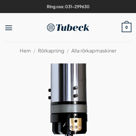
Skip
Ring oss: 031-299630
to
content
0
Hem
/
Rörkapning
/
Alla rörkapmaskiner