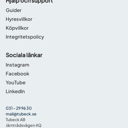
Hjälp och support
Guider
Hyresvillkor
Köpvillkor
Integritetspolicy
Sociala länkar
Instagram
Facebook
YouTube
LinkedIn
031 – 29 96 30
mail@tubeck.se
Tubeck AB
Järntrådsvägen 4Q