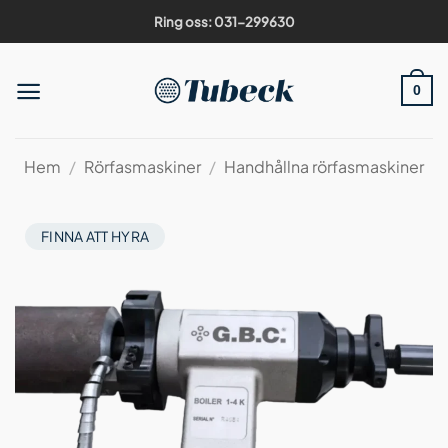
Skip
Ring oss: 031-299630
to
content
0
Hem
/
Rörfasmaskiner
/
Handhållna rörfasmaskiner
FINNA ATT HYRA