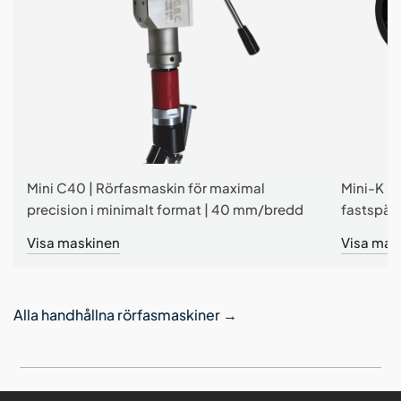
Mini C40 | Rörfasmaskin för maximal
Mini-K O
precision i minimalt format | 40 mm/bredd
fastspän
Visa maskinen
Visa mas
Alla handhållna rörfasmaskiner
→