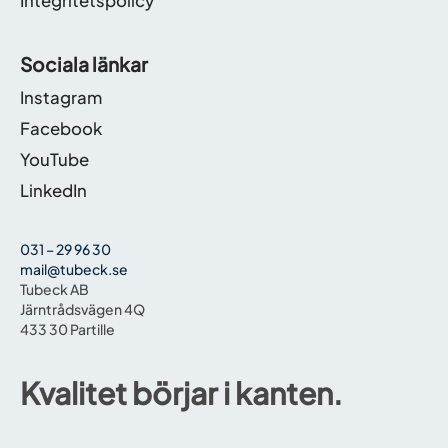
Integritetspolicy
Sociala länkar
Instagram
Facebook
YouTube
LinkedIn
031 – 29 96 30
mail@tubeck.se
Tubeck AB
Järntrådsvägen 4Q
433 30 Partille
Kvalitet börjar i kanten.