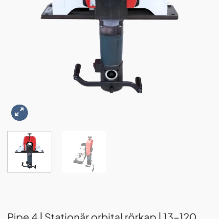
Pipe 4 | Stationär orbital rörkap | 13–120