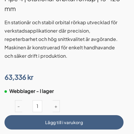
mm
En stationär och stabil orbital rörkap utvecklad för
verkstadsapplikationer där precision,
repeterbarhet och hög snittkvalitet är avgörande.
Maskinen är konstruerad för enkelt handhavande
och säker drift i produktion.
63,336
kr
Webblager - I lager
Pipe 4 | Stationär orbital rörkap | 13–120 mm mängd
Lägg till i varukorg