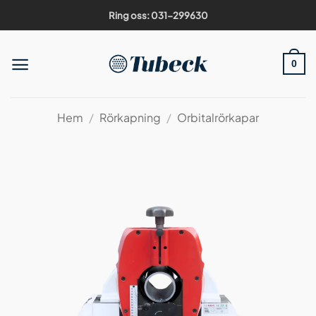
Skip
Ring oss: 031-299630
to
content
0
Hem
/
Rörkapning
/
Orbitalrörkapar