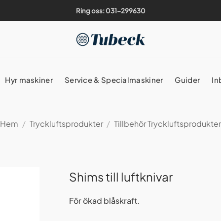
Ring oss: 031-299630
Hyr maskiner
Service & Specialmaskiner
Guider
In
Hem
/
Tryckluftsprodukter
/
Tillbehör Tryckluftsprodukte
Shims till luftknivar
För ökad blåskraft.