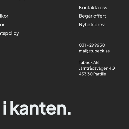
Kontakta oss
lkor
Begär offert
kor
Nyhetsbrev
etspolicy
031 – 29 96 30
mail@tubeck.se
Tubeck AB
Järntrådsvägen 4Q
433 30 Partille
 i kanten.