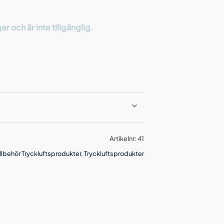
r och är inte tillgänglig.
Artikelnr:
41
illbehör Tryckluftsprodukter
,
Tryckluftsprodukter