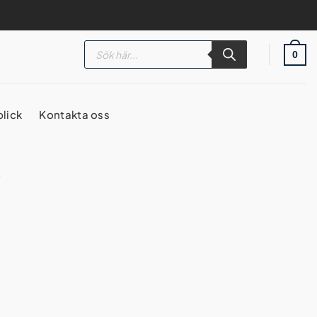
Products
search
0
blick
Kontakta oss
r